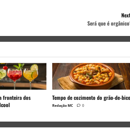
Next
Será que é orgânico
a fronteira dos
Tempo de cozimento do grão-de-bic
lcool
Redação MC
0