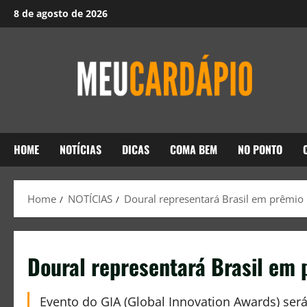
8 de agosto de 2026
HOME
NOTÍCIAS
DICAS
COMA BEM
NO PONTO
Home
NOTÍCIAS
Doural representará Brasil em prêmio
Doural representará Brasil em
Evento do GIA (Global Innovation Awards) ser