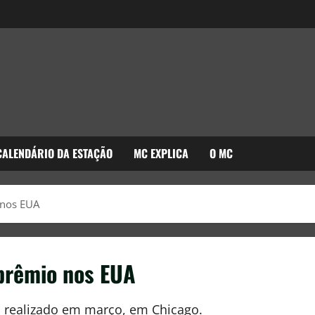
CALENDÁRIO DA ESTAÇÃO
MC EXPLICA
O MC
 nos EUA
 prêmio nos EUA
á realizado em março, em Chicago.