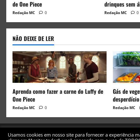
de One Piece
drinques sem á
Redação MC
0
Redação MC
0
NÃO DEIXE DE LER
Aprenda como fazer a carne do Luffy de
Gás de veget
One Piece
desperdício
Redação MC
0
Redação MC
Usamos cookies em nosso site para fornecer a experiência mai