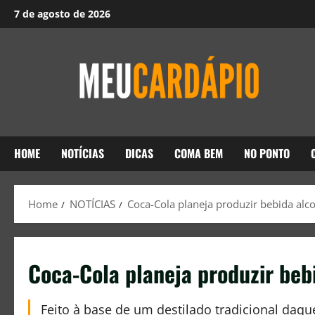
7 de agosto de 2026
HOME
NOTÍCIAS
DICAS
COMA BEM
NO PONTO
Home
NOTÍCIAS
Coca-Cola planeja produzir bebida alco
Coca-Cola planeja produzir beb
Feito à base de um destilado tradicional daqu