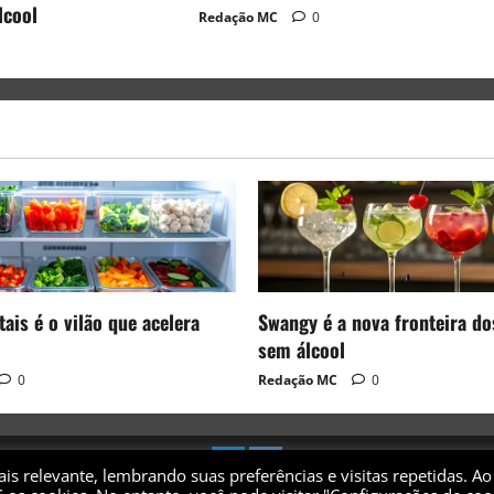
lcool
Redação MC
0
ais é o vilão que acelera
Swangy é a nova fronteira do
sem álcool
0
Redação MC
0
s relevante, lembrando suas preferências e visitas repetidas. Ao