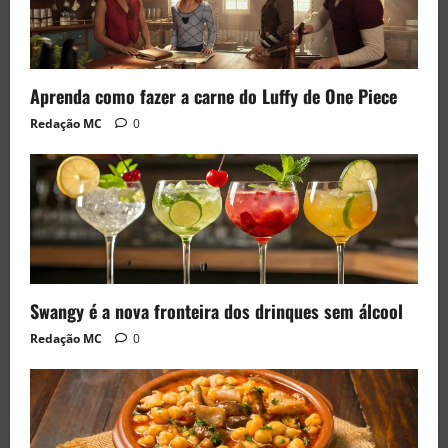
Aprenda como fazer a carne do Luffy de One Piece
Redação MC
0
Swangy é a nova fronteira dos drinques sem álcool
Redação MC
0