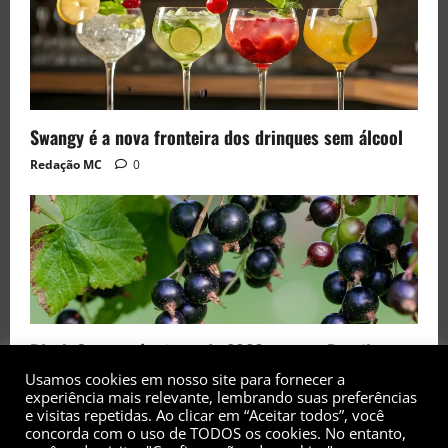
Swangy é a nova fronteira dos drinques sem álcool
Redação MC
0
Black Currant é a fruta de 2026 rara no Brasil
Usamos cookies em nosso site para fornecer a
Redação MC
0
experiência mais relevante, lembrando suas preferências
e visitas repetidas. Ao clicar em “Aceitar todos”, você
concorda com o uso de TODOS os cookies. No entanto,