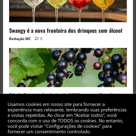
Swangy é a nova fronteira dos drinques sem álcool
Redação MC
0
Black Currant é a fruta de 2026 rara no Brasil
Redação MC
0
Usamos cookies em nosso site para fornecer a
experiência mais relevante, lembrando suas preferências
e visitas repetidas. Ao clicar em “Aceitar todos”, você
concorda com o uso de TODOS os cookies. No entanto,
você pode visitar "Configurações de cookies" para
fornecer um consentimento controlado.