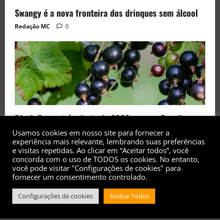
Swangy é a nova fronteira dos drinques sem álcool
Redação MC
0
Black Currant é a fruta de 2026 rara no Brasil
Redação MC
0
Usamos cookies em nosso site para fornecer a
experiência mais relevante, lembrando suas preferências
e visitas repetidas. Ao clicar em “Aceitar todos”, você
concorda com o uso de TODOS os cookies. No entanto,
você pode visitar "Configurações de cookies" para
fornecer um consentimento controlado.
Copyright© 2017 - 2026 - Todos os direitos
Configurações de cookies
Aceitar Todos
reservados
|
MoreNews
by AF themes.