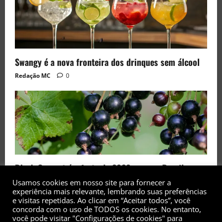
Swangy é a nova fronteira dos drinques sem álcool
Redação MC
0
Black Currant é a fruta de 2026 rara no Brasil
Redação MC
0
Usamos cookies em nosso site para fornecer a
experiência mais relevante, lembrando suas preferências
e visitas repetidas. Ao clicar em “Aceitar todos”, você
concorda com o uso de TODOS os cookies. No entanto,
você pode visitar "Configurações de cookies" para