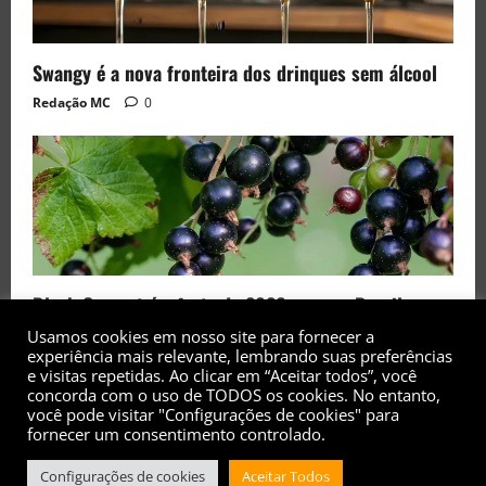
Swangy é a nova fronteira dos drinques sem álcool
Redação MC
0
Black Currant é a fruta de 2026 rara no Brasil
Usamos cookies em nosso site para fornecer a
Redação MC
0
experiência mais relevante, lembrando suas preferências
e visitas repetidas. Ao clicar em “Aceitar todos”, você
concorda com o uso de TODOS os cookies. No entanto,
você pode visitar "Configurações de cookies" para
fornecer um consentimento controlado.
Configurações de cookies
Aceitar Todos
Copyright© 2017 - 2026 - Todos os direitos