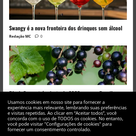
Swangy é a nova fronteira dos drinques sem álcool
Redação MC
0
Black Currant é a fruta de 2026 rara no Brasil
Redação MC
0
Usamos cookies em nosso site para fornecer a
experiência mais relevante, lembrando suas preferências
e visitas repetidas. Ao clicar em “Aceitar todos”, você
concorda com o uso de TODOS os cookies. No entanto,
você pode visitar "Configurações de cookies" para
fornecer um consentimento controlado.