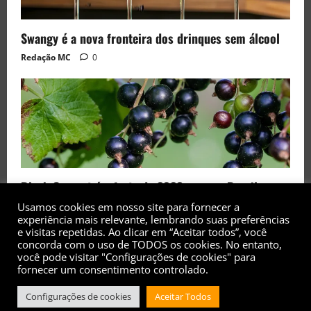
Swangy é a nova fronteira dos drinques sem álcool
Redação MC
0
Black Currant é a fruta de 2026 rara no Brasil
Usamos cookies em nosso site para fornecer a
Redação MC
0
experiência mais relevante, lembrando suas preferências
e visitas repetidas. Ao clicar em “Aceitar todos”, você
concorda com o uso de TODOS os cookies. No entanto,
você pode visitar "Configurações de cookies" para
fornecer um consentimento controlado.
Configurações de cookies
Aceitar Todos
Copyright© 2017 - 2026 - Todos os direitos