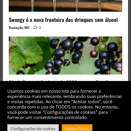
Swangy é a nova fronteira dos drinques sem álcool
Redação MC
0
Black Currant é a fruta de 2026 rara no Brasil
Redação MC
0
Usamos cookies em nosso site para fornecer a
experiência mais relevante, lembrando suas preferências
e visitas repetidas. Ao clicar em “Aceitar todos”, você
concorda com o uso de TODOS os cookies. No entanto,
você pode visitar "Configurações de cookies" para
fornecer um consentimento controlado.
Copyright© 2017 - 2026 - Todos os direitos
Configurações de cookies
Aceitar Todos