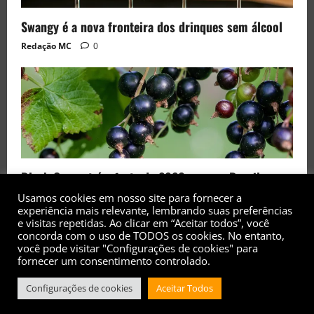
Swangy é a nova fronteira dos drinques sem álcool
Redação MC
0
Black Currant é a fruta de 2026 rara no Brasil
Redação MC
0
Usamos cookies em nosso site para fornecer a
experiência mais relevante, lembrando suas preferências
e visitas repetidas. Ao clicar em “Aceitar todos”, você
concorda com o uso de TODOS os cookies. No entanto,
você pode visitar "Configurações de cookies" para
fornecer um consentimento controlado.
Copyright© 2017 - 2026 - Todos os direitos
Configurações de cookies
Aceitar Todos
reservados
|
MoreNews
by AF themes.