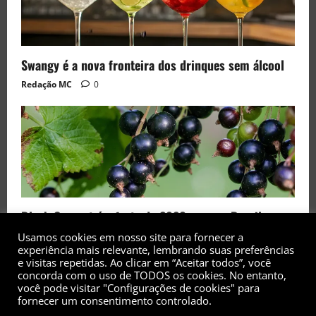
Swangy é a nova fronteira dos drinques sem álcool
Redação MC
0
Black Currant é a fruta de 2026 rara no Brasil
Redação MC
0
Usamos cookies em nosso site para fornecer a
experiência mais relevante, lembrando suas preferências
e visitas repetidas. Ao clicar em “Aceitar todos”, você
concorda com o uso de TODOS os cookies. No entanto,
você pode visitar "Configurações de cookies" para
fornecer um consentimento controlado.