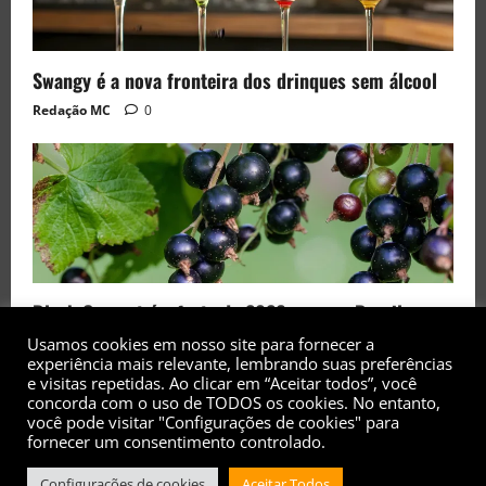
Swangy é a nova fronteira dos drinques sem álcool
Redação MC
0
Black Currant é a fruta de 2026 rara no Brasil
Usamos cookies em nosso site para fornecer a
Redação MC
0
experiência mais relevante, lembrando suas preferências
e visitas repetidas. Ao clicar em “Aceitar todos”, você
concorda com o uso de TODOS os cookies. No entanto,
você pode visitar "Configurações de cookies" para
fornecer um consentimento controlado.
Configurações de cookies
Aceitar Todos