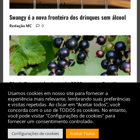
Swangy é a nova fronteira dos drinques sem álcool
Redação MC
0
Black Currant é a fruta de 2026 rara no Brasil
Usamos cookies em nosso site para fornecer a
Redação MC
0
experiência mais relevante, lembrando suas preferências
e visitas repetidas. Ao clicar em “Aceitar todos”, você
concorda com o uso de TODOS os cookies. No entanto,
você pode visitar "Configurações de cookies" para
fornecer um consentimento controlado.
Configurações de cookies
Aceitar Todos
Copyright© 2017 - 2026 - Todos os direitos