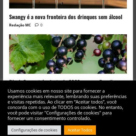
Swangy é a nova fronteira dos drinques sem álcool
Redação MC
0
Black Currant é a fruta de 2026 rara no Brasil
Redação MC
0
Usamos cookies em nosso site para fornecer a
experiência mais relevante, lembrando suas preferências
e visitas repetidas. Ao clicar em “Aceitar todos”, você
concorda com o uso de TODOS os cookies. No entanto,
você pode visitar "Configurações de cookies" para
fornecer um consentimento controlado.
Copyright© 2017 - 2026 - Todos os direitos
Configurações de cookies
Aceitar Todos