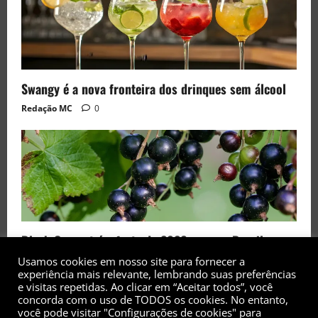
Swangy é a nova fronteira dos drinques sem álcool
Redação MC
0
Black Currant é a fruta de 2026 rara no Brasil
Redação MC
0
Usamos cookies em nosso site para fornecer a
experiência mais relevante, lembrando suas preferências
e visitas repetidas. Ao clicar em “Aceitar todos”, você
concorda com o uso de TODOS os cookies. No entanto,
você pode visitar "Configurações de cookies" para