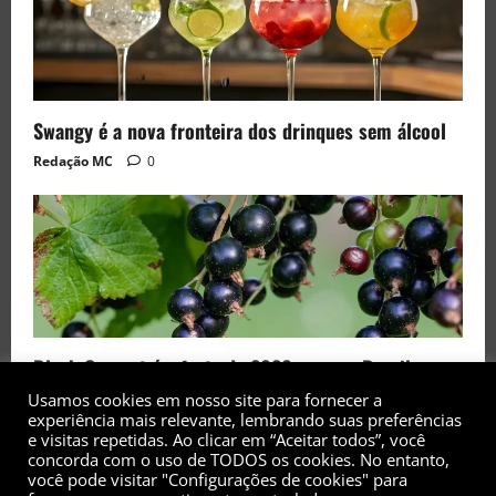
Swangy é a nova fronteira dos drinques sem álcool
Redação MC
0
Black Currant é a fruta de 2026 rara no Brasil
Usamos cookies em nosso site para fornecer a
Redação MC
0
experiência mais relevante, lembrando suas preferências
e visitas repetidas. Ao clicar em “Aceitar todos”, você
concorda com o uso de TODOS os cookies. No entanto,
você pode visitar "Configurações de cookies" para