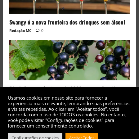
Swangy é a nova fronteira dos drinques sem álcool
Redação MC
0
Black Currant é a fruta de 2026 rara no Brasil
Redação MC
0
Usamos cookies em nosso site para fornecer a
experiência mais relevante, lembrando suas preferências
e visitas repetidas. Ao clicar em “Aceitar todos”, você
concorda com o uso de TODOS os cookies. No entanto,
você pode visitar "Configurações de cookies" para
fornecer um consentimento controlado.
Copyright© 2017 - 2026 - Todos os direitos
Configurações de cookies
Aceitar Todos