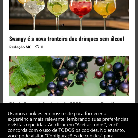
Swangy é a nova fronteira dos drinques sem álcool
Redação MC
0
Black Currant é a fruta de 2026 rara no Brasil
Redação MC
0
Usamos cookies em nosso site para fornecer a
experiência mais relevante, lembrando suas preferências
e visitas repetidas. Ao clicar em “Aceitar todos”, você
concorda com o uso de TODOS os cookies. No entanto,
você pode visitar "Configurações de cookies" para