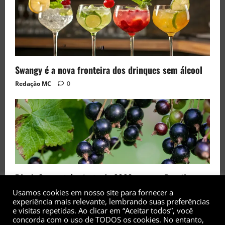
Swangy é a nova fronteira dos drinques sem álcool
Redação MC
0
Black Currant é a fruta de 2026 rara no Brasil
Redação MC
0
Usamos cookies em nosso site para fornecer a
experiência mais relevante, lembrando suas preferências
e visitas repetidas. Ao clicar em “Aceitar todos”, você
concorda com o uso de TODOS os cookies. No entanto,