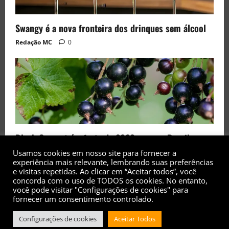
Swangy é a nova fronteira dos drinques sem álcool
Redação MC
0
Black Currant é a fruta de 2026 rara no Brasil
Redação MC
0
Usamos cookies em nosso site para fornecer a
experiência mais relevante, lembrando suas preferências
e visitas repetidas. Ao clicar em “Aceitar todos”, você
concorda com o uso de TODOS os cookies. No entanto,
você pode visitar "Configurações de cookies" para
fornecer um consentimento controlado.
Copyright© 2017 - 2026 - Todos os direitos
Configurações de cookies
Aceitar Todos