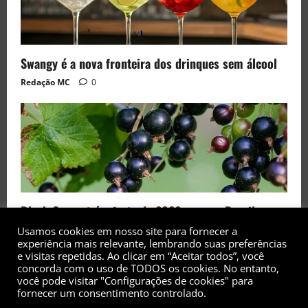
Swangy é a nova fronteira dos drinques sem álcool
Redação MC
0
Black Currant é a fruta de 2026 rara no Brasil
Redação MC
0
Usamos cookies em nosso site para fornecer a
experiência mais relevante, lembrando suas preferências
e visitas repetidas. Ao clicar em “Aceitar todos”, você
concorda com o uso de TODOS os cookies. No entanto,
você pode visitar "Configurações de cookies" para
fornecer um consentimento controlado.