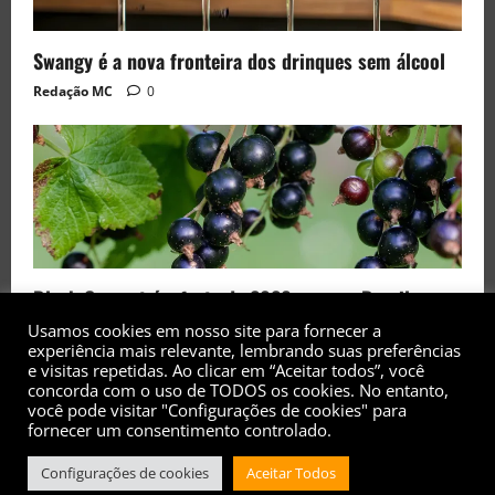
Swangy é a nova fronteira dos drinques sem álcool
Redação MC
0
Black Currant é a fruta de 2026 rara no Brasil
Redação MC
0
Usamos cookies em nosso site para fornecer a
experiência mais relevante, lembrando suas preferências
e visitas repetidas. Ao clicar em “Aceitar todos”, você
concorda com o uso de TODOS os cookies. No entanto,
você pode visitar "Configurações de cookies" para
fornecer um consentimento controlado.
Copyright© 2017 - 2026 - Todos os direitos
Configurações de cookies
Aceitar Todos