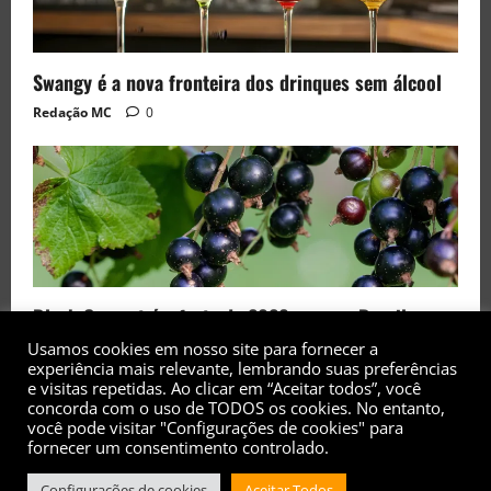
Swangy é a nova fronteira dos drinques sem álcool
Redação MC
0
Black Currant é a fruta de 2026 rara no Brasil
Usamos cookies em nosso site para fornecer a
Redação MC
0
experiência mais relevante, lembrando suas preferências
e visitas repetidas. Ao clicar em “Aceitar todos”, você
concorda com o uso de TODOS os cookies. No entanto,
você pode visitar "Configurações de cookies" para
fornecer um consentimento controlado.
Configurações de cookies
Aceitar Todos